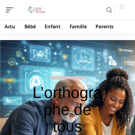
Actu
Bébé
Enfant
Famille
Parents
L’orthogra
phe de
tous