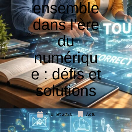
ensemble
dans l’ère
du
numériqu
e : défis et
solutions
1 juillet 2026
Actu