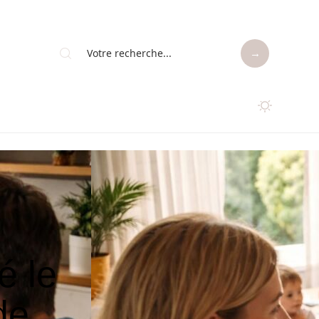
é le
de