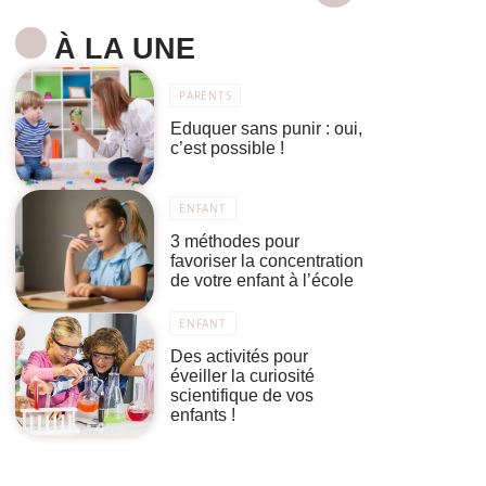
À LA UNE
PARENTS
Eduquer sans punir : oui,
c’est possible !
ENFANT
3 méthodes pour
favoriser la concentration
de votre enfant à l’école
ENFANT
Des activités pour
éveiller la curiosité
scientifique de vos
enfants !