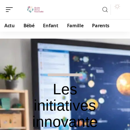
Actu
Bébé
Enfant
Famille
Parents
Les
initiatives
innovante