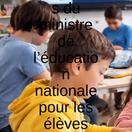
s du
ministre
de
l’éducatio
n
nationale
pour les
élèves