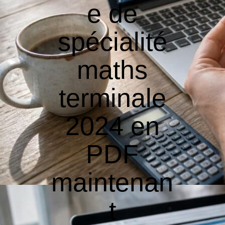
e de
spécialité
maths
terminale
2024 en
PDF
maintenan
t