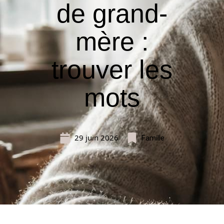
de grand-
mère :
trouver les
mots
29 juin 2026
Famille