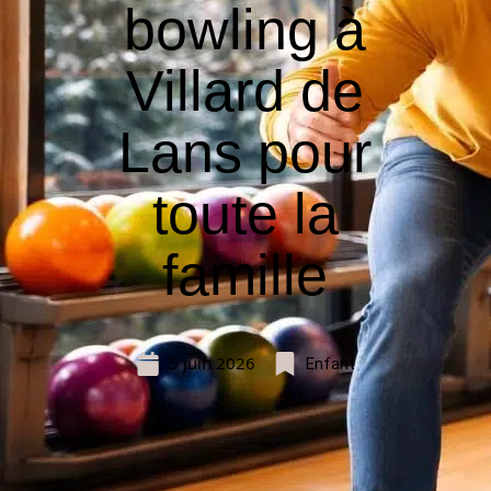
bowling à
Villard de
Lans pour
toute la
famille
5 juin 2026
Enfant