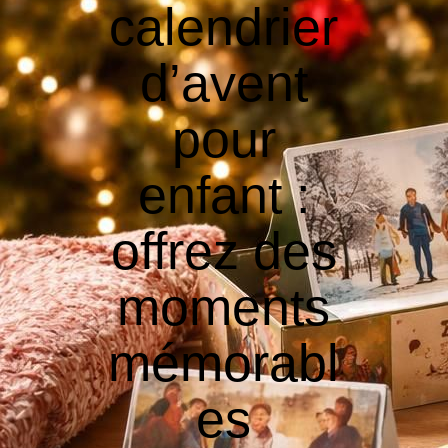
calendrier
d’avent
pour
enfant :
offrez des
moments
mémorabl
es