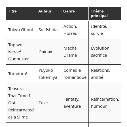
Titre
Auteur
Genre
Thème
principal
Action,
Identité,
Tokyo Ghoul
Sui Ishida
Horreur
survie
Top wo
Mecha,
Évolution,
Nerae!
Gainax
Drame
sacrifice
Gunbuster
Yuyuko
Comédie
Relations,
Toradora!
Tokemiya
romantique
amitié
Tensura:
That Time I
Fantasy,
Réincarnation,
Got
Fuse
aventure
humour
Reincarnated
as a Slime