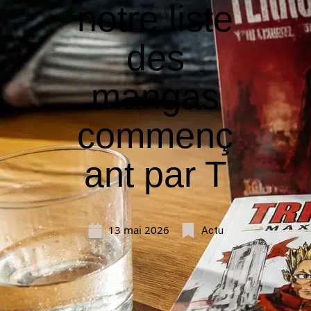
notre liste
des
mangas
commenç
ant par T
13 mai 2026
Actu