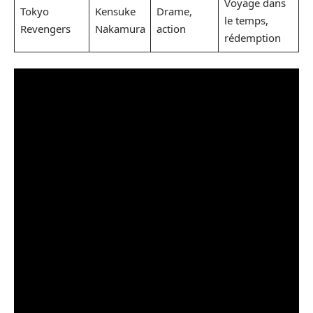
Voyage dans
Tokyo
Kensuke
Drame,
le temps,
Revengers
Nakamura
action
rédemption