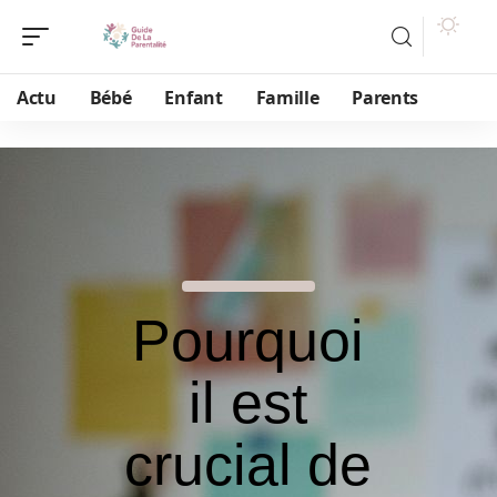
Actu
Bébé
Enfant
Famille
Parents
Pourquoi
il est
crucial de