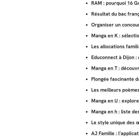
RAM : pourquoi 16 Go
Résultat du bac franç
Organiser un concour
Manga en K : sélecti
Les allocations famil
Educonnect à Dijon : 
Manga en T : découv
Plongée fascinante d
Les meilleurs poèmes
Manga en U : explor
Manga en h : liste d
Le style unique des œ
AJ Famille : l’applic