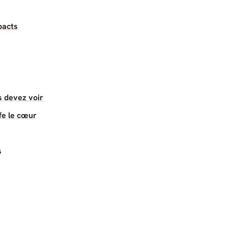
pacts
s devez voir
fe le cœur
s