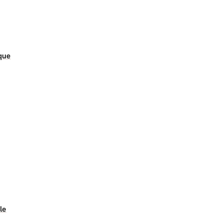
que
le