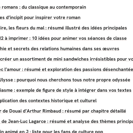
 romans : du classique au contemporain
s d’incipit pour inspirer votre roman
, les fleurs du mal : résumé illustré des idées principales
 à imprimer : 10 idées pour animer vos séances de classe
phie et secrets des relations humaines dans ses œuvres
réer un assortiment de mini sandwiches irrésistibles pour 
c l’amour : résumé et exploration des passions désenchanté
lysse : pourquoi nous cherchons tous notre propre odyssée
iasme : exemple de figure de style à intégrer dans vos textes
plication des contextes historique et culturel
r de Douai d’Arthur Rimbaud : résumé par chapitre détaillé
e de Jean-Luc Lagarce : résumé et analyse des thèmes princi
 animé en J : liste pour les fans de culture pop