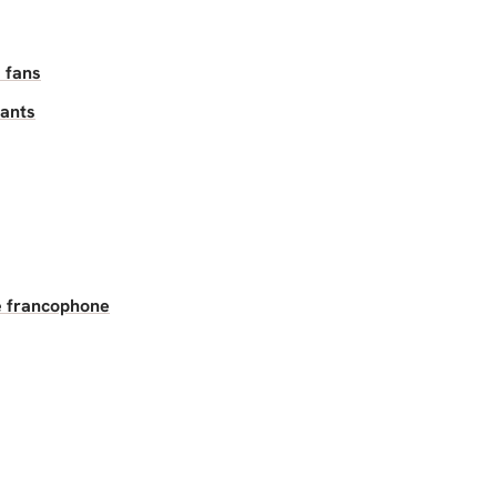
 fans
fants
ée francophone