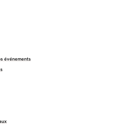
vos événements
es
paux