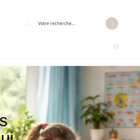
es
ui