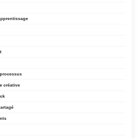
’apprentissage
t
u processus
e créative
ack
partagé
ants