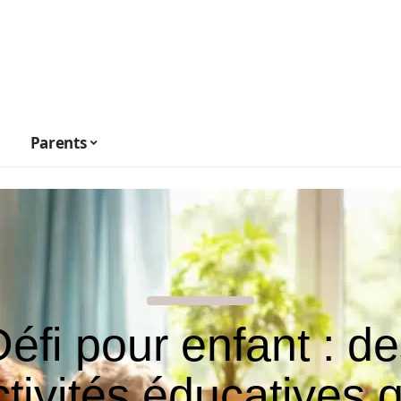
Parents
éfi pour enfant : d
ctivités éducatives q