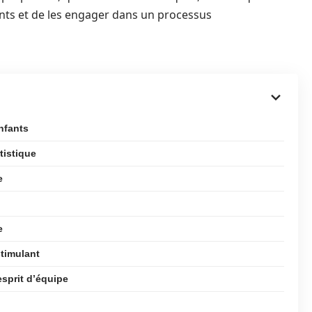
fants et de les engager dans un processus
enfants
tistique
e
e
stimulant
’esprit d’équipe