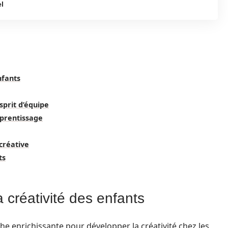
l
nfants
esprit d’équipe
pprentissage
 créative
ts
la créativité des enfants
he enrichissante pour développer la créativité chez les