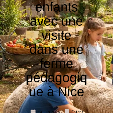
enfants
avec une
visite
dans une
ferme
pédagogiq
ue à Nice
14 juin 2026
Enfant