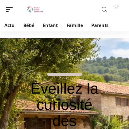
Actu
Bébé
Enfant
Famille
Parents
Éveillez la
curiosité
des