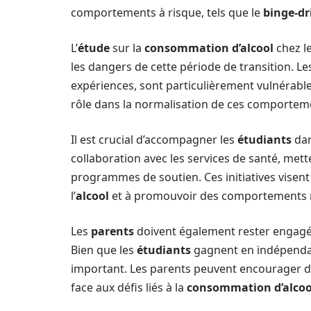
comportements à risque, tels que le
binge-dr
L’
étude
sur la
consommation d’alcool
chez l
les dangers de cette période de transition. L
expériences, sont particulièrement vulnérables
rôle dans la normalisation de ces comportement
Il est crucial d’accompagner les
étudiants
dan
collaboration avec les services de santé, met
programmes de soutien. Ces initiatives visent à
l’
alcool
et à promouvoir des comportements 
Les
parents
doivent également rester engagés
Bien que les
étudiants
gagnent en indépendanc
important. Les parents peuvent encourager
face aux défis liés à la
consommation d’alcoo