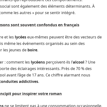
ut social sont également des éléments déterminants. À
e comme les autres » pour se sentir intégré.
fesons sont souvent confondus en français
re et les
lycées
eux-mêmes peuvent être des vecteurs de
arfois même les événements organisés au sein des
r les jeunes de
boire
.
oger : comment les
lycéens
perçoivent-ils l’
alcool
? Une
pporte des éclairages intéressants. Près de 70 % des
ool avant l’âge de 17 ans. Ce chiffre alarmant nous
conduites addictives
.
incipit pour inspirer votre roman
ns
ne se limitent pas à une consommation occasionnelle.