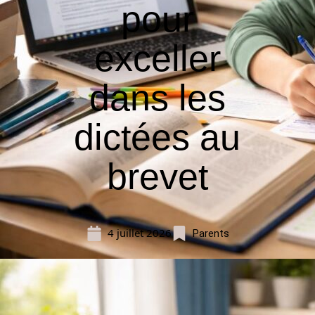
pour
exceller
dans les
dictées au
brevet
4 juillet 2026
Parents