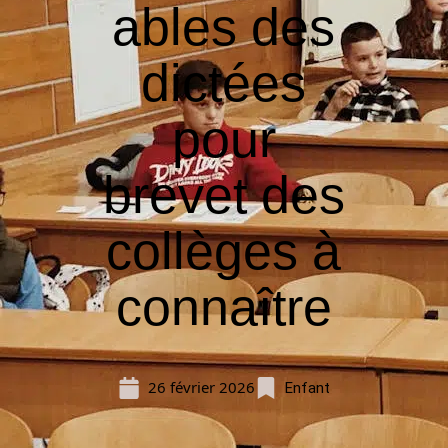
ables des
dictées
pour
brevet des
collèges à
connaître
26 février 2026
Enfant