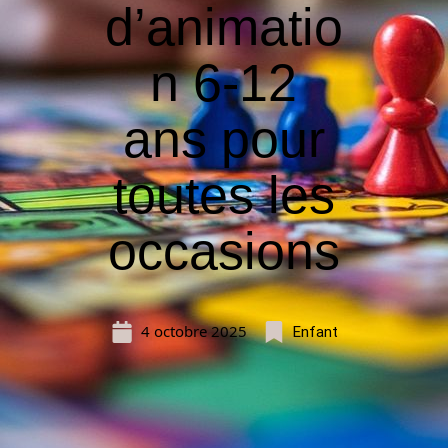
d’animatio
n 6-12
ans pour
toutes les
occasions
4 octobre 2025
Enfant