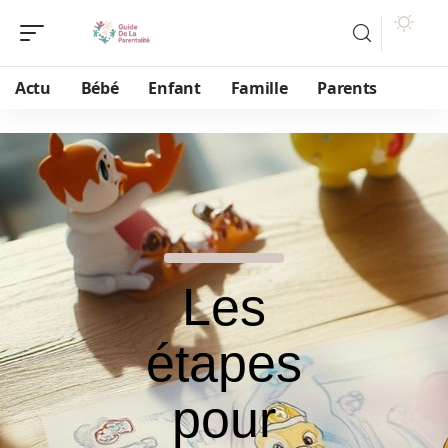
Actu
Bébé
Enfant
Famille
Parents
Les
étapes
pour