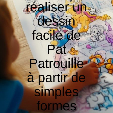
réaliser un
dessin
facile de
Pat
Patrouille
à partir de
simples
formes