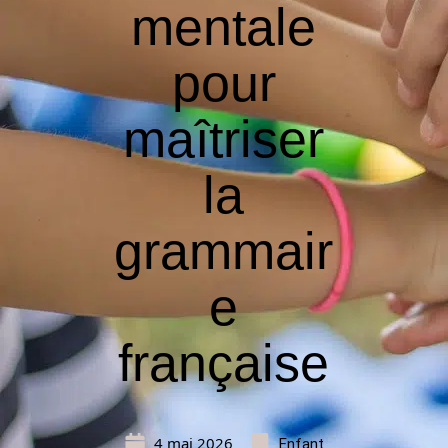
mentale
pour
maîtriser
la
grammair
e
française
4 mai 2026
Enfant