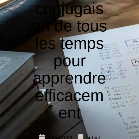
conjugais
on de tous
les temps
pour
apprendre
efficacem
ent
4 juin 2026
Enfant