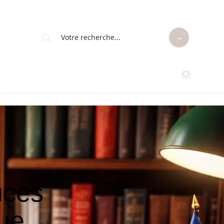
uces
gue