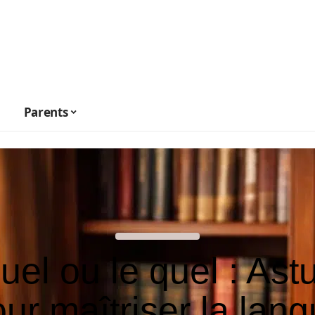
Parents
uel ou le quel : Ast
ur maîtriser la lan