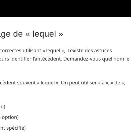
age de « lequel »
ectes utilisant « lequel », il existe des astuces
ujours identifier l’antécédent. Demandez-vous quel nom le
èdent souvent « lequel ». On peut utiliser « à », « de »,
eu)
e option)
nt spécifié)