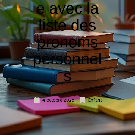
e avec la
liste des
pronoms
personnel
s
4 octobre 2025
Enfant