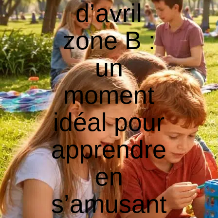
d’avril
zone B :
un
moment
idéal pour
apprendre
en
s’amusant