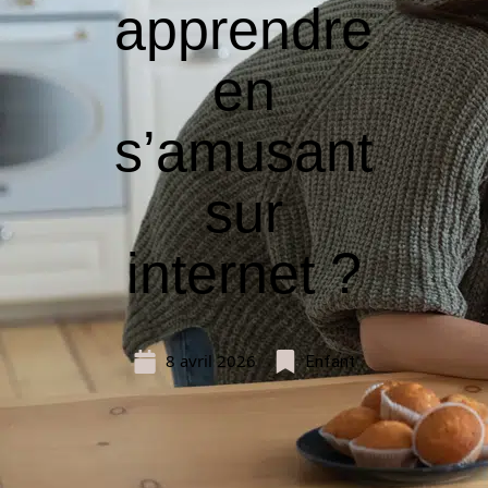
apprendre
en
s’amusant
sur
internet ?
8 avril 2026
Enfant