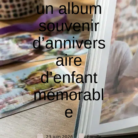
un album
souvenir
d’annivers
aire
d’enfant
mémorabl
e
23 juin 2026
Famille