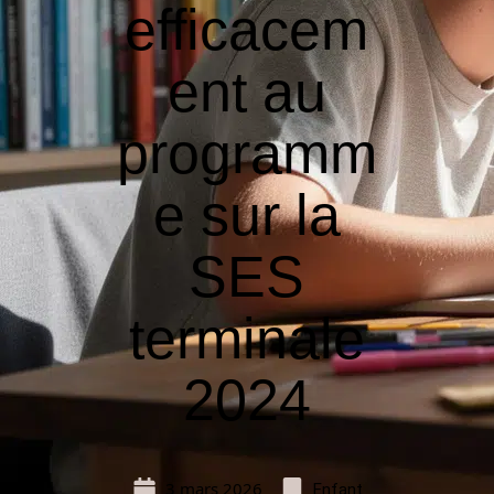
efficacem
ent au
programm
e sur la
SES
terminale
2024
3 mars 2026
Enfant