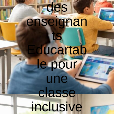
des
enseignan
ts
Educartab
le pour
une
classe
inclusive