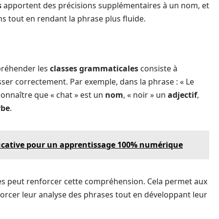
s
apportent des précisions supplémentaires à un nom, et
ns tout en rendant la phrase plus fluide.
ppréhender les
classes grammaticales
consiste à
sser correctement. Par exemple, dans la phrase : « Le
econnaître que « chat » est un
nom
, « noir » un
adjectif
,
rbe
.
ducative pour un apprentissage 100% numérique
s peut renforcer cette compréhension. Cela permet aux
forcer leur analyse des phrases tout en développant leur