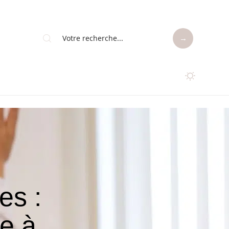
es :
e à