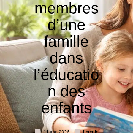
membres
d’une
famille
dans
l’éducatio
n des
enfants
11 juin 2026
Parents