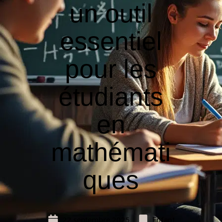
un outil
essentiel
pour les
étudiants
en
mathémati
ques
22 septembre 2025
Enfant