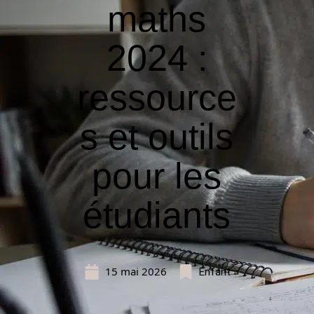
maths
2024 :
ressource
s et outils
pour les
étudiants
15 mai 2026
Enfant