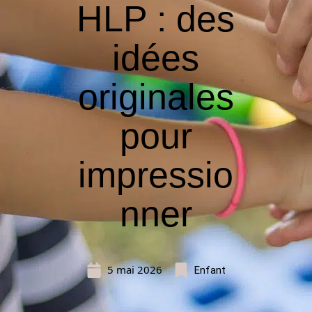
HLP : des
idées
originales
pour
impressio
nner
5 mai 2026
Enfant