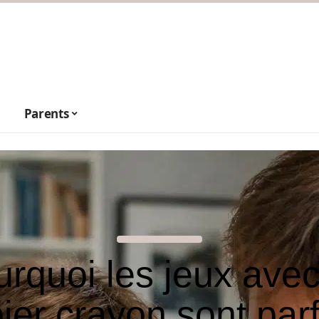
Parents
rquoi les jeux ave
ier crayon sont parf