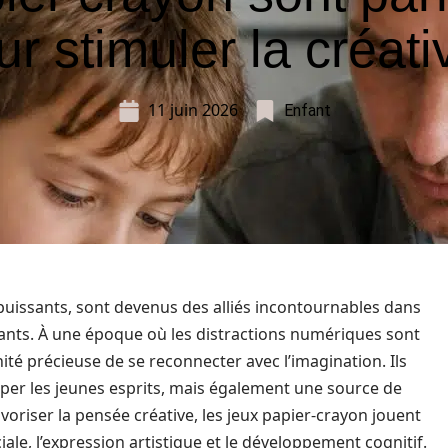
r stimuler la créati
11 juin 2026
Enfant
puissants, sont devenus des alliés incontournables dans
fants. À une époque où les distractions numériques sont
té précieuse de se reconnecter avec l’imagination. Ils
per les jeunes esprits, mais également une source de
favoriser la pensée créative, les jeux papier-crayon jouent
ciale, l’expression artistique et le développement cognitif.