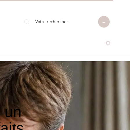
c un
aits