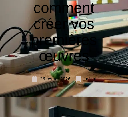
comment
créer vos
premières
œuvres
26 février 2026
Enfant