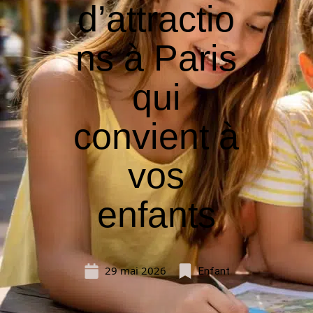
d’attractio
ns à Paris
qui
convient à
vos
enfants
29 mai 2026
Enfant