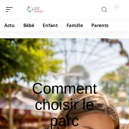
Actu
Bébé
Enfant
Famille
Parents
Comment
choisir le
parc