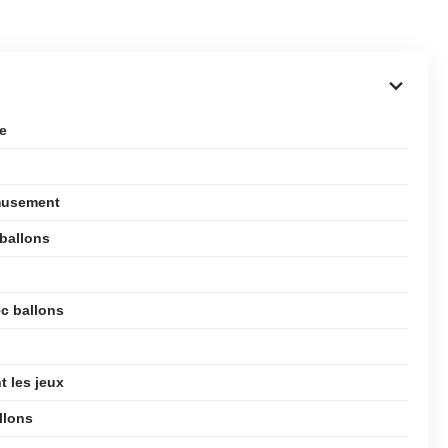
e
amusement
 ballons
ec ballons
t les jeux
llons