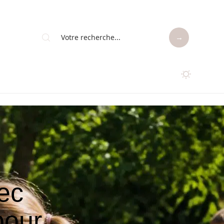
ec
pour