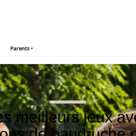
Parents
es meilleurs jeux av
lons de baudruche 