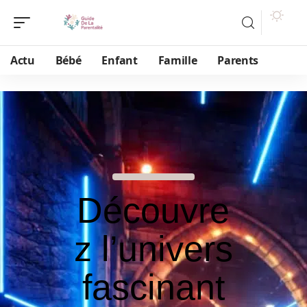
Actu
Bébé
Enfant
Famille
Parents
Découvre
z l’univers
fascinant