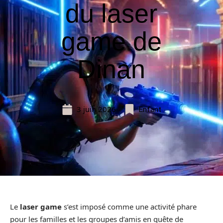
du laser
game de
Dinan
3 juin 2026
Enfant
Le
laser game
s’est imposé comme une activité phare
pour les familles et les groupes d’amis en quête de