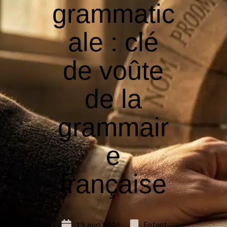
grammatic
ale : clé
de voûte
de la
grammair
e
française
15 juin 2026
Enfant