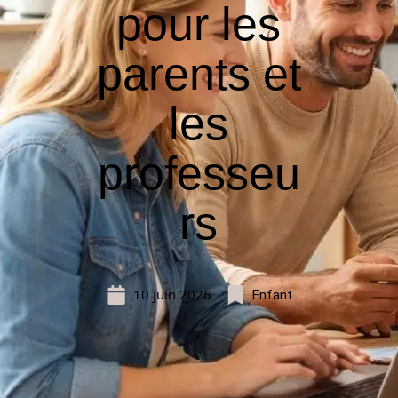
pour les
parents et
les
professeu
rs
10 juin 2026
Enfant