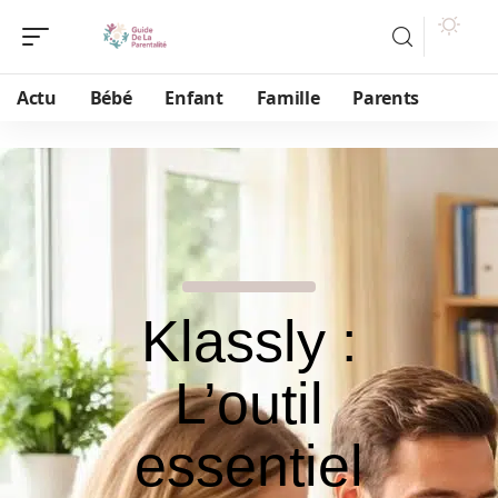
Actu
Bébé
Enfant
Famille
Parents
Klassly :
L’outil
essentiel