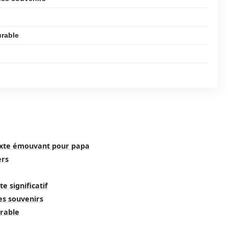
urable
texte émouvant pour papa
ers
e significatif
es souvenirs
urable