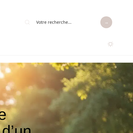
e
 d’un