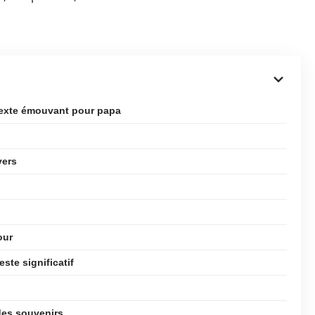
texte émouvant pour papa
vers
our
ste significatif
des souvenirs