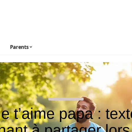
Parents
Je t’aime papa : text
hant à partager lors