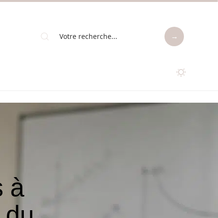
s à
e du