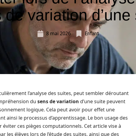
 de variation d’une 
8 mai 2026
Enfant
ulièrement l’analyse des suites, peut sembler déroutant
compréhension du
sens de variation
d’une suite peuvent
isonnement logique. Cela peut avoir pour effet une
t ainsi le processus d’apprentissage. Le bon usage des
 éviter ces pièges computationnels. Cet article vise à
r les élèves lors de l’étude des suites, ainsi que des