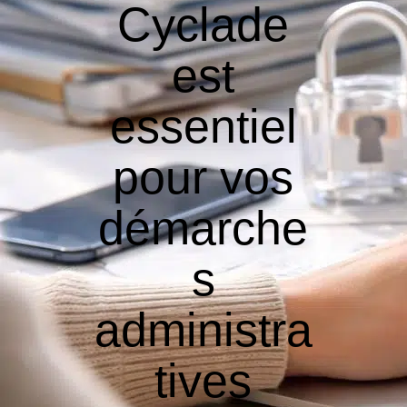
Cyclade
est
essentiel
pour vos
démarche
s
administra
tives