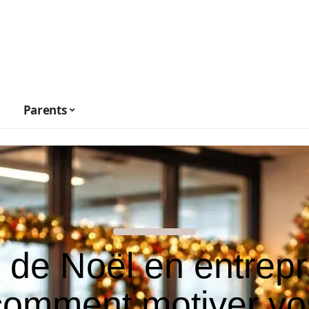
Parents
 de Noël en entrepr
comment motiver vo