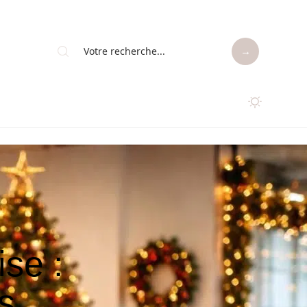
ise :
s