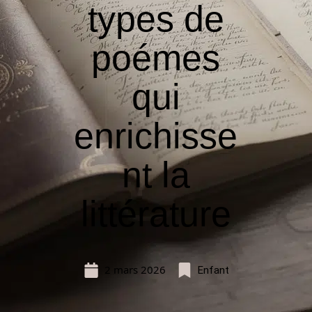
types de
poémes
qui
enrichisse
nt la
littérature
2 mars 2026
Enfant