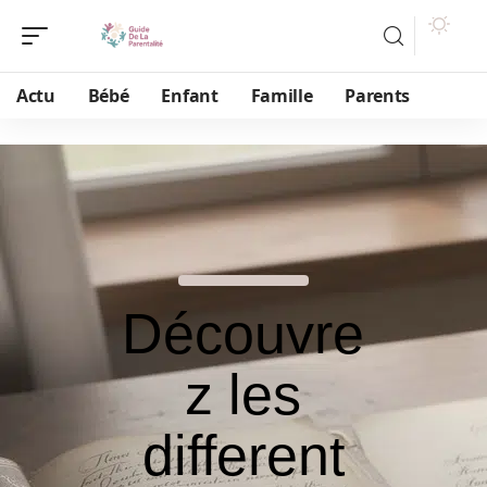
Actu
Bébé
Enfant
Famille
Parents
Découvre
z les
different