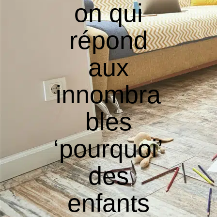
on qui
répond
aux
innombra
bles
‘pourquoi’
des
enfants