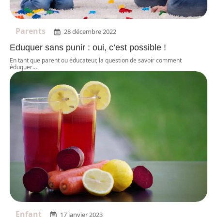
Parents
28 décembre 2022
Eduquer sans punir : oui, c’est possible !
En tant que parent ou éducateur, la question de savoir comment
éduquer
…
Enfant
17 janvier 2023