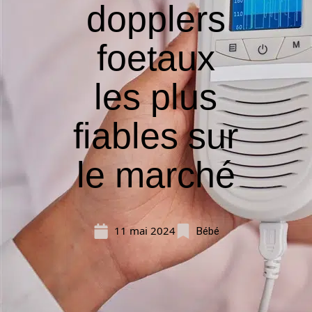
dopplers
foetaux
les plus
fiables sur
le marché
11 mai 2024
Bébé