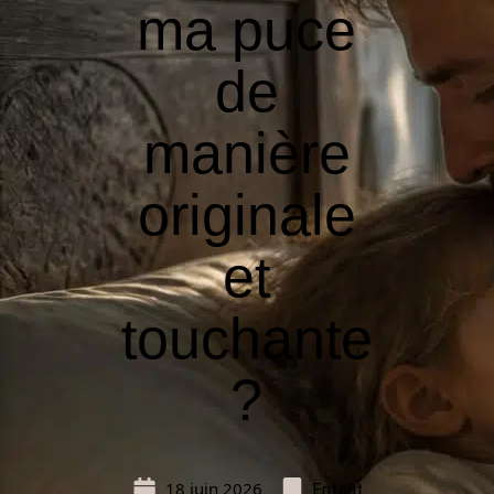
ma puce
de
manière
originale
et
touchante
?
18 juin 2026
Enfant