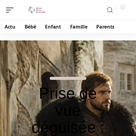
Actu
Bébé
Enfant
Famille
Parents
Prise de
vue
déguisée :