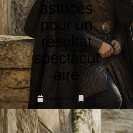
astuces
pour un
résultat
spectacul
aire
3 juillet 2026
Actu