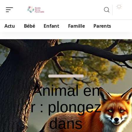
Actu
Bébé
Enfant
Famille
Parents
Animal en
r : plongez
dans