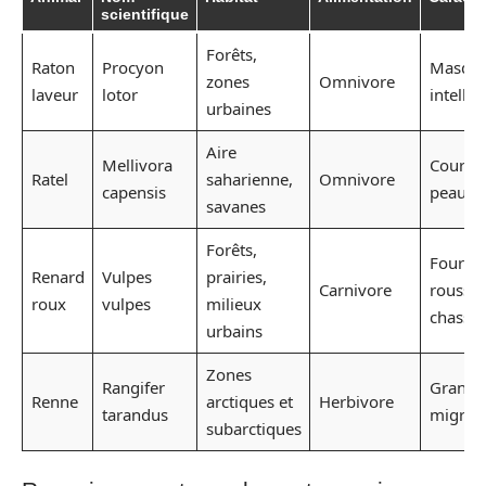
scientifique
Forêts,
Raton
Procyon
Masque 
zones
Omnivore
laveur
lotor
intellig
urbaines
Aire
Mellivora
Courag
Ratel
saharienne,
Omnivore
capensis
peau ép
savanes
Forêts,
Fourru
Renard
Vulpes
prairies,
Carnivore
rousse,
roux
vulpes
milieux
chasse
urbains
Zones
Rangifer
Grands 
Renne
arctiques et
Herbivore
tarandus
migrat
subarctiques