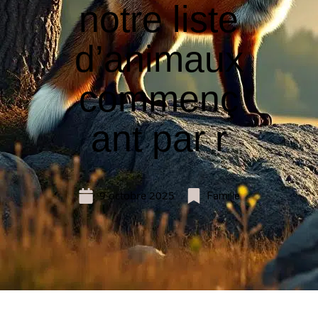
notre liste
d’animaux
commenç
ant par r
9 octobre 2025
Famille