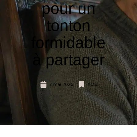
pour un
tonton
formidable
à partager
7 mai 2026
Actu