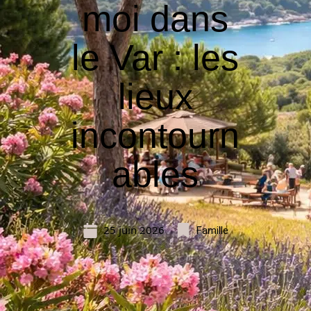
moi dans
le Var : les
lieux
incontourn
ables
25 juin 2026
Famille